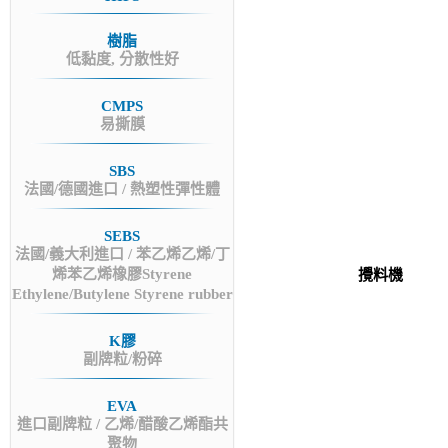
樹脂
低黏度, 分散性好
CMPS
易撕膜
SBS
法國/德國進口 / 熱塑性彈性體
SEBS
法國/義大利進口 / 苯乙烯乙烯/丁
烯苯乙烯橡膠Styrene
攪料機
Ethylene/Butylene Styrene rubber
K膠
副牌粒/粉碎
EVA
進口副牌粒 / 乙烯/醋酸乙烯酯共
聚物