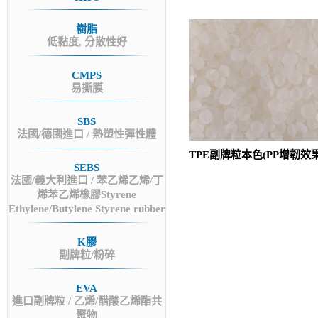
樹脂
低黏度, 分散性好
CMPS
易撕膜
SBS
法國/德國進口 / 熱塑性彈性體
TPE副牌粒本色(PP增韌效
SEBS
法國/義大利進口 / 苯乙烯乙烯/丁
烯苯乙烯橡膠Styrene
Ethylene/Butylene Styrene rubber
K膠
副牌粒/粉碎
EVA
進口副牌粒 / 乙烯/醋酸乙烯酯共
聚物