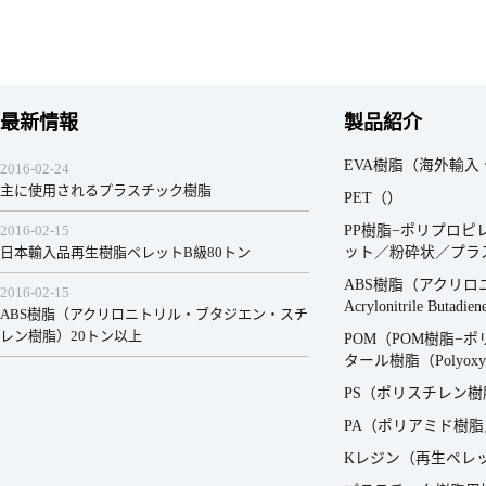
最新情報
製品紹介
EVA樹脂（海外輸
2016-02-24
主に使用されるプラスチック樹脂
PET（）
2016-02-15
PP樹脂−ポリプロピレン
日本輸入品再生樹脂ペレットB級80トン
ット／粉砕状／プラ
ABS樹脂（アクリロ
2016-02-15
Acrylonitrile Butadie
ABS樹脂（アクリロニトリル・ブタジエン・スチ
レン樹脂）20トン以上
POM（POM樹脂−
タール樹脂（Polyoxym
PS（ポリスチレン樹脂 Poly
PA（ポリアミド樹脂／ナ
Kレジン（再生ペレ