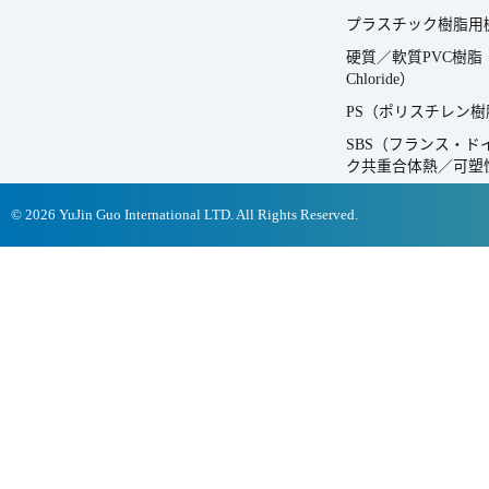
プラスチック樹脂用
硬質／軟質PVC樹脂（
Chloride）
PS（ポリスチレン樹脂 Poly
SBS（フランス・
ク共重合体熱／可塑
© 2026 YuJin Guo International LTD. All Rights Reserved.