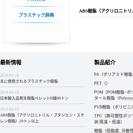
ABS樹脂（アクリロニト
プラスチック辞典
最新情報
製品紹介
PA（ポリアミド樹脂／ナ
2016-02-24
主に使用されるプラスチック樹脂
PET（）
2016-02-15
POM（POM樹脂−
日本輸入品再生樹脂ペレットB級80トン
タール樹脂（Polyoxym
PVB樹脂（ポリビ
2016-02-15
ABS樹脂（アクリロニトリル・ブタジエン・スチ
TPU（熱可塑性ポ
レン樹脂）20トン以上
状/高温・低温）
樹脂（低黏度, 分散