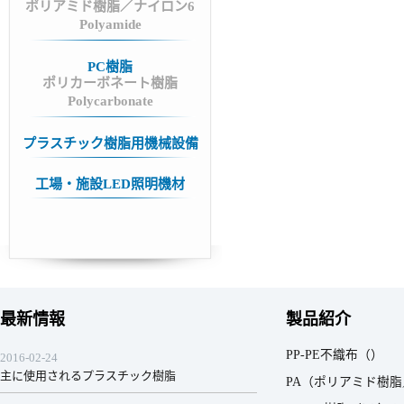
ポリアミド樹脂／ナイロン6
Polyamide
PC樹脂
ポリカーボネート樹脂
Polycarbonate
プラスチック樹脂用機械設備
工場・施設LED照明機材
最新情報
製品紹介
PP-PE不織布（）
2016-02-24
主に使用されるプラスチック樹脂
PA（ポリアミド樹脂／ナ