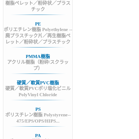
樹脂ペレット／粉砕状／プラス
チック
PE
ポリエチレン樹脂 Polyethylene --
廃プラスチック片／再生樹脂ペ
レット／粉砕状／プラスチック
PMMA樹脂
アクリル樹脂（粉砕/スクラッ
プ）
硬質／軟質PVC樹脂
硬質／軟質PVCポリ塩化ビニル
PolyVinyl Chloride
PS
ポリスチレン樹脂 Polystyrene--
475/EPS/OPS/HIPS...
PA