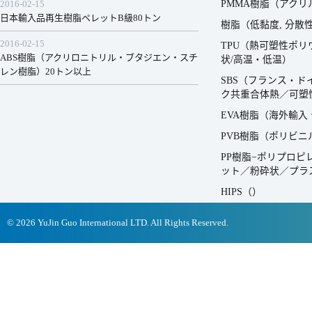
2016-02-15
PMMA樹脂（アクリ
日本輸入品再生樹脂ペレットB級80トン
樹脂（低黏度, 分散
2016-02-15
TPU（熱可塑性ポ
ABS樹脂（アクリロニトリル・ブタジエン・スチ
状/高温・低温）
レン樹脂）20トン以上
SBS（フランス・
ク共重合体熱／可塑
EVA樹脂（海外輸
PVB樹脂（ポリビ
PP樹脂−ポリプロピレン
ット／粉砕状／プラ
HIPS（）
© 2026 YuJin Guo International LTD. All Rights Reserved.