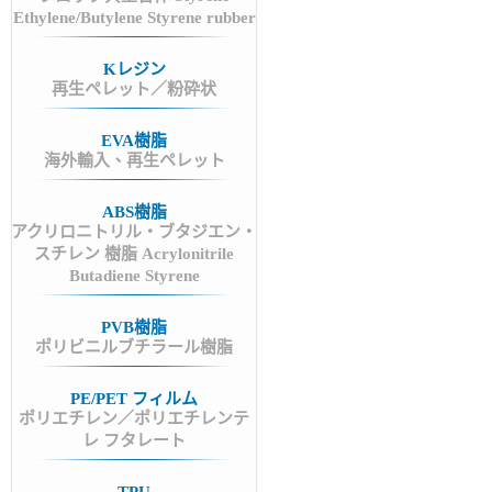
Ethylene/Butylene Styrene rubber
Kレジン
再生ペレット／粉砕状
EVA樹脂
海外輸入、再生ペレット
ABS樹脂
アクリロニトリル・ブタジエン・
スチレン 樹脂 Acrylonitrile
Butadiene Styrene
PVB樹脂
ポリビニルブチラール樹脂
PE/PET フィルム
ポリエチレン／ポリエチレンテ
レ フタレート