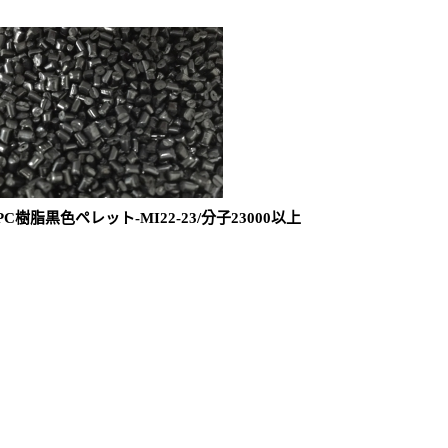
PC樹脂黒色ペレット-MI22-23/分子23000以上