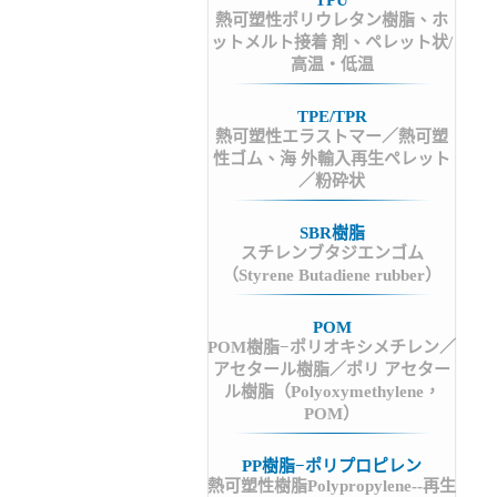
TPU
熱可塑性ポリウレタン樹脂、ホ
ットメルト接着 剤、ペレット状/
高温・低温
TPE/TPR
熱可塑性エラストマー／熱可塑
性ゴム、海 外輸入再生ペレット
／粉砕状
SBR樹脂
スチレンブタジエンゴム
（Styrene Butadiene rubber）
POM
POM樹脂−ポリオキシメチレン／
アセタール樹脂／ポリ アセター
ル樹脂（Polyoxymethylene，
POM）
PP樹脂−ポリプロピレン
熱可塑性樹脂Polypropylene--再生