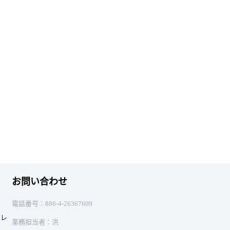
お問い合わせ
電話番号：886-4-26367609
ペレ
業務担当者：洪