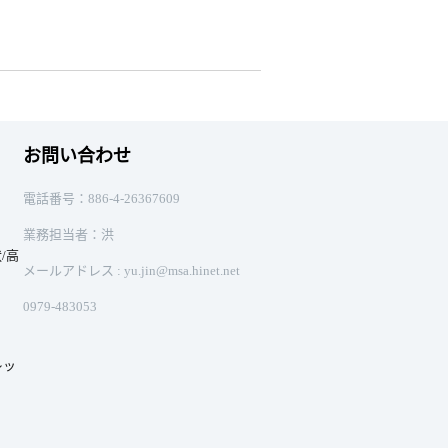
お問い合わせ
電話番号：886-4-26367609
業務担当者：洪
/高
メールアドレス : yu.jin@msa.hinet.net
0979-483053
レッ