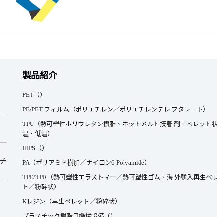
製品紹介
PET（）
PE/PET フィルム（ポリエチレン／ポリエチレンテレ フタレート）
TPU（熱可塑性ポリウレタン樹脂、ホットメルト接着 剤、ペレット状
温・低温）
HIPS（）
スチ
PA（ポリアミド樹脂／ナイロン6 Polyamide）
TPE/TPR（熱可塑性エラストマー／熱可塑性ゴム、海 外輸入再生ペ
ト／粉砕状）
Kレジン（再生ペレット／粉砕状）
プラスチック樹脂用機械設備（）