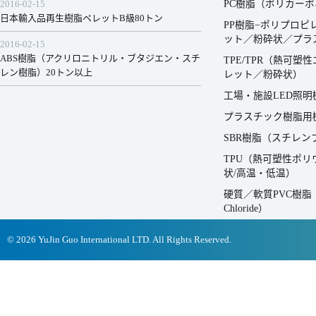
2016-02-15
PC樹脂（ポリカーボネート
日本輸入品再生樹脂ペレットB級80トン
PP樹脂−ポリプロピレン
ット／粉砕状／プラ
2016-02-15
ABS樹脂（アクリロニトリル・ブタジエン・スチ
TPE/TPR（熱可
レン樹脂）20トン以上
レット／粉砕状）
工場・施設LED照明
プラスチック樹脂用
SBR樹脂（スチレンブタジエ
TPU（熱可塑性ポ
状/高温・低温）
硬質／軟質PVC樹脂（
Chloride）
© 2026 YuJin Guo International LTD. All Rights Reserved.