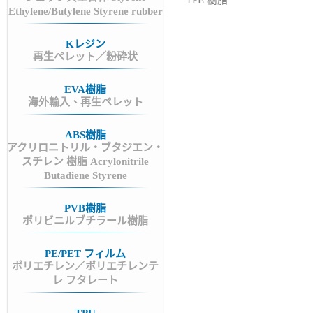
Ethylene/Butylene Styrene rubber
Kレジン
再生ペレット／粉砕状
EVA樹脂
海外輸入、再生ペレット
ABS樹脂
アクリロニトリル・ブタジエン・
スチレン 樹脂 Acrylonitrile
Butadiene Styrene
PVB樹脂
ポリビニルブチラール樹脂
PE/PET フィルム
ポリエチレン／ポリエチレンテ
レ フタレート