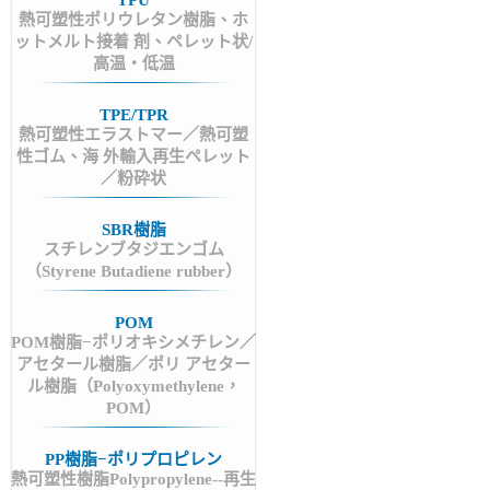
TPU
熱可塑性ポリウレタン樹脂、ホ
ットメルト接着 剤、ペレット状/
高温・低温
TPE/TPR
熱可塑性エラストマー／熱可塑
性ゴム、海 外輸入再生ペレット
／粉砕状
SBR樹脂
スチレンブタジエンゴム
（Styrene Butadiene rubber）
POM
POM樹脂−ポリオキシメチレン／
アセタール樹脂／ポリ アセター
ル樹脂（Polyoxymethylene，
POM）
PP樹脂−ポリプロピレン
熱可塑性樹脂Polypropylene--再生