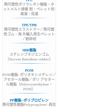
TPU
熱可塑性ポリウレタン樹脂、ホ
ットメルト接着 剤、ペレット状/
高温・低温
TPE/TPR
熱可塑性エラストマー／熱可塑
性ゴム、海 外輸入再生ペレット
／粉砕状
SBR樹脂
スチレンブタジエンゴム
（Styrene Butadiene rubber）
POM
POM樹脂−ポリオキシメチレン／
アセタール樹脂／ポリ アセター
ル樹脂（Polyoxymethylene，
POM）
PP樹脂−ポリプロピレン
熱可塑性樹脂Polypropylene--再生