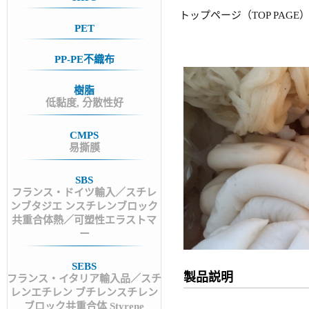
トップページ（TOP PAGE
PET
PP-PE不織布
樹脂
低黏度, 分散性好
CMPS
易撕膜
SBS
フランス・ドイツ輸入／スチレ
ンブタジエ ンスチレンブロック
共重合体熱／可塑性エラストマ
ー
SEBS
製品説明
フランス・イタリア輸入品／スチ
レンエチレン ブチレンスチレン
ブロック共重合体 Styrene