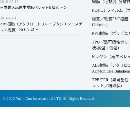
2016-02-15
樹脂（低黏度, 分散
日本輸入品再生樹脂ペレットB級80トン
PE/PET フィル
2016-02-15
硬質／軟質PVC樹脂（
ABS樹脂（アクリロニトリル・ブタジエン・スチ
Chloride）
レン樹脂）20トン以上
PVB樹脂（ポリビ
TPU（熱可塑性ポ
状/高温・低温）
Kレジン（再生ペレ
ABS樹脂（アクリロ
Acrylonitrile Butadie
TPE/TPR（熱可
レット／粉砕状）
© 2026 YuJin Guo International LTD. All Rights Reserved.